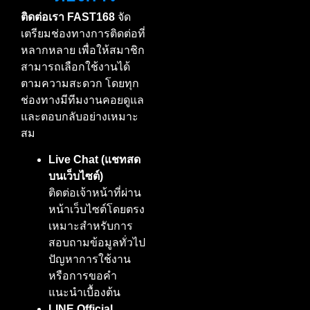
ติดต่อเรา FAST168
จัด
เตรียมช่องทางการติดต่อที่
หลากหลาย เพื่อให้สมาชิก
สามารถเลือกใช้งานได้
ตามความสะดวก โดยทุก
ช่องทางมีทีมงานคอยดูแล
และตอบกลับอย่างเหมาะ
สม
Live Chat (แชทสด
บนเว็บไซต์)
ติดต่อเจ้าหน้าที่ผ่าน
หน้าเว็บไซต์โดยตรง
เหมาะสำหรับการ
สอบถามข้อมูลทั่วไป
ปัญหาการใช้งาน
หรือการขอคำ
แนะนำเบื้องต้น
LINE Official