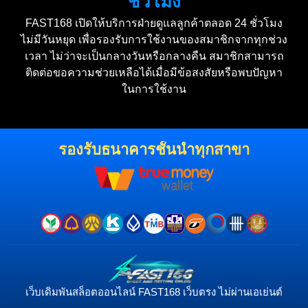
ชั่วโมง
FAST168 เปิดให้บริการฝ่ายดูแลลูกค้าตลอด 24 ชั่วโมง
ไม่มีวันหยุด เพื่อรองรับการใช้งานของสมาชิกจากทุกช่วง
เวลา ไม่ว่าจะเป็นกลางวันหรือกลางคืน สมาชิกสามารถ
ติดต่อขอความช่วยเหลือได้เมื่อมีข้อสงสัยหรือพบปัญหา
ในการใช้งาน
รองรับธนาคารชั้นนำทุกสาขา
เว็บเดิมพันสล็อตออนไลน์ FAST168 เว็บตรง ไม่ผ่านเอเย่นต์